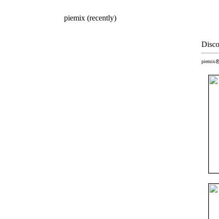
piemix (recently)
Disc
piem